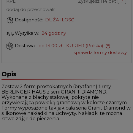
KPL.
Zyskujesz
114
pkt [
?
]
dodaj do przechowalni
DUŻA ILOŚĆ
Dostępność:
24 godziny
Wysyłka w:
od 14,00 zł
- KURIER
(Polska)
Dostawa:
sprawdź formy dostawy
Opis
Zestaw 2 form prostokątnych (brytfann) firmy
BERLINGER HAUS z serii GRANIT DIAMOND.
Wykonane z blachy stalowej, pokryte nie
przywierającą powłoką granitową w kolorze czarnym.
Formy wyposażone tak jak cała seria Granit Diamond w
silikonowe nakładki na uchwyty. Nakładki te można
łatwo zdjąć do pieczenia.