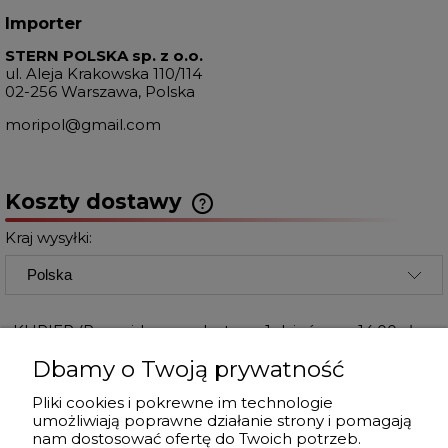
Importer
STERN POLSKA sp. z o.o.
ul. Aleja Krakowska 110/114
02-256 Warszawa, Polska
moripol@gmail.com
Koszty dostawy
Kraj wysyłki:
KURIER
(Przewidywana dostawa 1 dzień
14,00 zł
roboczy od wysłania.)
Dbamy o Twoją prywatność
InPost Paczkomaty 24/7
(Paczkomaty
14,99 zł
Pliki cookies i pokrewne im technologie
InPost. Dostawa do 3 dni od wysłania.
umożliwiają poprawne działanie strony i pomagają
Odbiór w wybranym paczkomacie
nam dostosować ofertę do Twoich potrzeb.
InPost.)