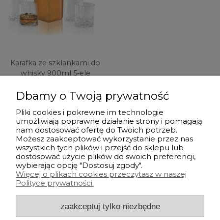
Karafka ze szklankami do
whisky 900ml 5-ele
BERLINGER HAUS BH-7212
Dbamy o Twoją prywatność
99,99 zł
Pliki cookies i pokrewne im technologie
umożliwiają poprawne działanie strony i pomagają
powiadom o
nam dostosować ofertę do Twoich potrzeb.
dostępności
Możesz zaakceptować wykorzystanie przez nas
wszystkich tych plików i przejść do sklepu lub
dostosować użycie plików do swoich preferencji,
Przed zakupem
wybierając opcję "Dostosuj zgody".
Więcej o plikach cookies przeczytasz w naszej
Polityce prywatności.
Po zakupie
zaakceptuj tylko niezbędne
Informacje