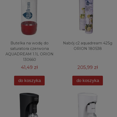
Butelka na wodę do
Nabój c2 aquadream 425g
saturatora czerwona
ORION 180538
AQUADREAM 1.1L ORION
130660
41,49 zł
205,99 zł
do koszyka
do koszyka