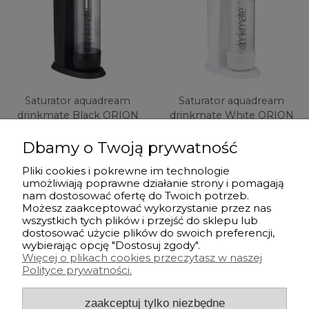
Saturator aquadream
Saturator aquadream
drinkmate Black ORION
drinkmate White ORION
130658
130657
Dbamy o Twoją prywatność
334,99 zł
334,99 zł
Pliki cookies i pokrewne im technologie
umożliwiają poprawne działanie strony i pomagają
do koszyka
do koszyka
nam dostosować ofertę do Twoich potrzeb.
Możesz zaakceptować wykorzystanie przez nas
wszystkich tych plików i przejść do sklepu lub
dostosować użycie plików do swoich preferencji,
Przed zakupem
wybierając opcję "Dostosuj zgody".
Więcej o plikach cookies przeczytasz w naszej
Polityce prywatności.
Po zakupie
zaakceptuj tylko niezbędne