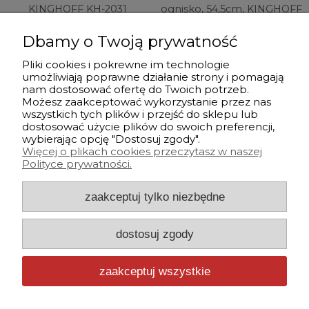
KINGHOFF KH-2031
ognisko, 54,5cm, KINGHOFF
KH-2030
Dbamy o Twoją prywatność
241,48 zł
152,93 zł
Pliki cookies i pokrewne im technologie
umożliwiają poprawne działanie strony i pomagają
do koszyka
do koszyka
nam dostosować ofertę do Twoich potrzeb.
Możesz zaakceptować wykorzystanie przez nas
wszystkich tych plików i przejść do sklepu lub
dostosować użycie plików do swoich preferencji,
Przed zakupem
wybierając opcję "Dostosuj zgody".
Więcej o plikach cookies przeczytasz w naszej
Polityce prywatności.
Po zakupie
zaakceptuj tylko niezbędne
Informacje
dostosuj zgody
Strefa klienta
zaakceptuj wszystkie
Pliki