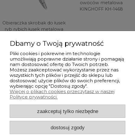
owoców metalowa
KINGHOFF KH-1468
Obieraczka skrobak do łusek
ryb rybich łusek metalowa
MAESTRO MR-1718
11,90 zł
Dbamy o Twoją prywatność
6,49 zł
powiadom o
Pliki cookies i pokrewne im technologie
umożliwiają poprawne działanie strony i pomagają
do koszyka
dostępności
nam dostosować ofertę do Twoich potrzeb.
Możesz zaakceptować wykorzystanie przez nas
wszystkich tych plików i przejść do sklepu lub
dostosować użycie plików do swoich preferencji,
Przed zakupem
wybierając opcję "Dostosuj zgody".
Więcej o plikach cookies przeczytasz w naszej
Polityce prywatności.
Po zakupie
zaakceptuj tylko niezbędne
Informacje
dostosuj zgody
Strefa klienta