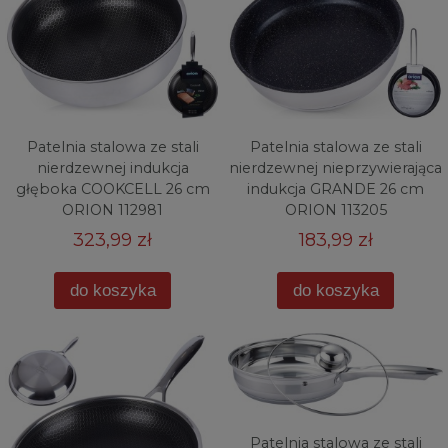
Patelnia stalowa ze stali
Patelnia stalowa ze stali
nierdzewnej indukcja
nierdzewnej nieprzywierająca
głęboka COOKCELL 26 cm
indukcja GRANDE 26 cm
ORION 112981
ORION 113205
323,99 zł
183,99 zł
do koszyka
do koszyka
Patelnia stalowa ze stali