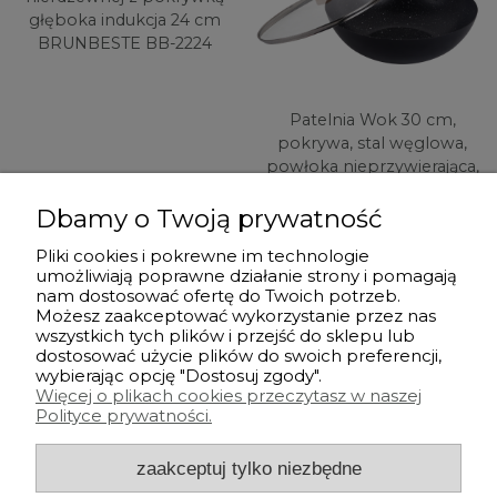
głęboka indukcja 24 cm
BRUNBESTE BB-2224
Patelnia Wok 30 cm,
pokrywa, stal węglowa,
powłoka nieprzywierająca,
KINGHOFF KH-1984
59,90 zł
Dbamy o Twoją prywatność
49,90 zł
powiadom o
Pliki cookies i pokrewne im technologie
umożliwiają poprawne działanie strony i pomagają
dostępności
do koszyka
nam dostosować ofertę do Twoich potrzeb.
Możesz zaakceptować wykorzystanie przez nas
wszystkich tych plików i przejść do sklepu lub
dostosować użycie plików do swoich preferencji,
Przed zakupem
wybierając opcję "Dostosuj zgody".
Więcej o plikach cookies przeczytasz w naszej
Polityce prywatności.
Po zakupie
zaakceptuj tylko niezbędne
Informacje