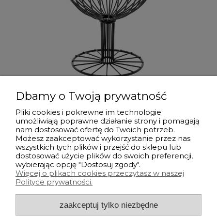
Koszyk na owoce Kielich BRUNBESTE BB-3406
Dbamy o Twoją prywatność
24,99 zł
Pliki cookies i pokrewne im technologie
umożliwiają poprawne działanie strony i pomagają
powiadom o dostępności
nam dostosować ofertę do Twoich potrzeb.
Możesz zaakceptować wykorzystanie przez nas
wszystkich tych plików i przejść do sklepu lub
dostosować użycie plików do swoich preferencji,
Przed zakupem
wybierając opcję "Dostosuj zgody".
Więcej o plikach cookies przeczytasz w naszej
Polityce prywatności.
Po zakupie
zaakceptuj tylko niezbędne
Informacje