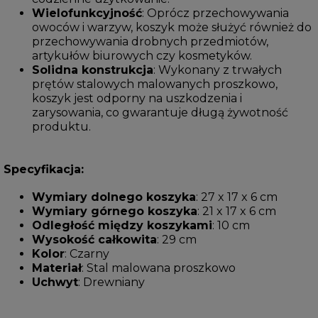
Wielofunkcyjność
: Oprócz przechowywania
owoców i warzyw, koszyk może służyć również do
przechowywania drobnych przedmiotów,
artykułów biurowych czy kosmetyków.
Solidna konstrukcja
: Wykonany z trwałych
prętów stalowych malowanych proszkowo,
koszyk jest odporny na uszkodzenia i
zarysowania, co gwarantuje długą żywotność
produktu.
Specyfikacja:
Wymiary dolnego koszyka
: 27 x 17 x 6 cm
Wymiary górnego koszyka
: 21 x 17 x 6 cm
Odległość między koszykami
: 10 cm
Wysokość całkowita
: 29 cm
Kolor
: Czarny
Materiał
: Stal malowana proszkowo
Uchwyt
: Drewniany