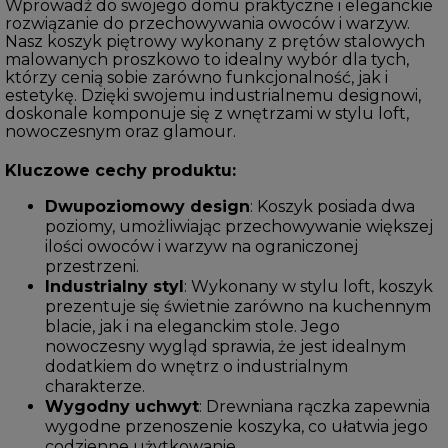
Wprowadź do swojego domu praktyczne i eleganckie
rozwiązanie do przechowywania owoców i warzyw.
Nasz koszyk piętrowy wykonany z prętów stalowych
malowanych proszkowo to idealny wybór dla tych,
którzy cenią sobie zarówno funkcjonalność, jak i
estetykę. Dzięki swojemu industrialnemu designowi,
doskonale komponuje się z wnętrzami w stylu loft,
nowoczesnym oraz glamour.
Kluczowe cechy produktu:
Dwupoziomowy design
: Koszyk posiada dwa
poziomy, umożliwiając przechowywanie większej
ilości owoców i warzyw na ograniczonej
przestrzeni.
Industrialny styl
: Wykonany w stylu loft, koszyk
prezentuje się świetnie zarówno na kuchennym
blacie, jak i na eleganckim stole. Jego
nowoczesny wygląd sprawia, że jest idealnym
dodatkiem do wnętrz o industrialnym
charakterze.
Wygodny uchwyt
: Drewniana rączka zapewnia
wygodne przenoszenie koszyka, co ułatwia jego
codzienne użytkowanie.