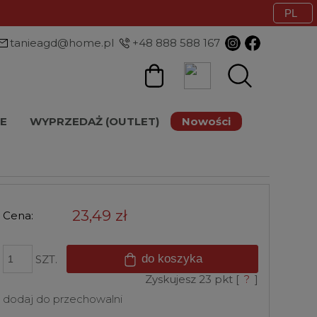
tanieagd@home.pl
+48 888 588 167
E
WYPRZEDAŻ (OUTLET)
Nowości
23,49 zł
Cena:
do koszyka
SZT.
Zyskujesz
23
pkt [
?
]
dodaj do przechowalni