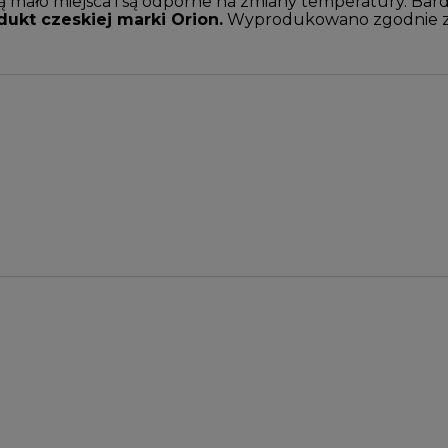
ują mało miejsca i są odporne na zmiany temperatury. Ba
dukt czeskiej marki Orion.
Wyprodukowano zgodnie z 