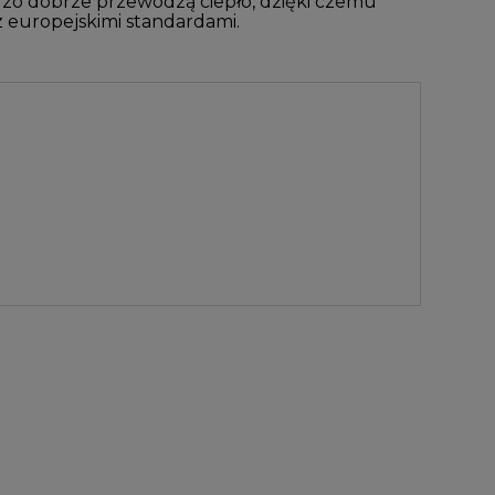
rdzo dobrze przewodzą ciepło, dzięki czemu
europejskimi standardami.