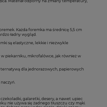
ejsca. Materiał odporny na zmiany temperatury,
foremek. Każda foremka ma średnicę 5,5 cm
ardzo ładny wygląd.
i są elastyczne, lekkie i niezwykle
w piekarniku, mikrofalówce, jak również w
alternatywą dla jednorazowych, papierowych
 naczyń.
ekoladki, galaretki, desery, a nawet upiec
ieku nie używa się żadnego tłuszczu czy mąki.