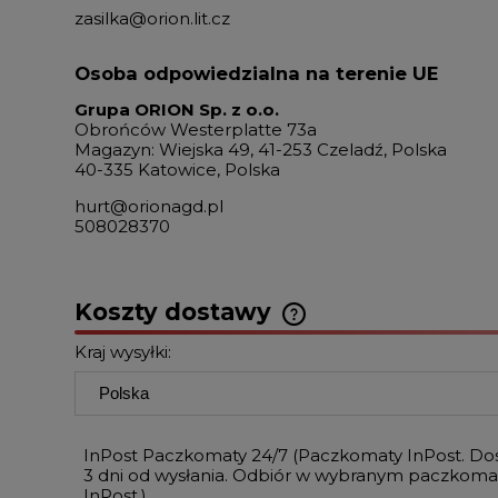
zasilka@orion.lit.cz
Osoba odpowiedzialna na terenie UE
Grupa ORION Sp. z o.o.
Obrońców Westerplatte 73a
Magazyn: Wiejska 49, 41-253 Czeladź, Polska
40-335 Katowice, Polska
hurt@orionagd.pl
508028370
Koszty dostawy
Kraj wysyłki:
InPost Paczkomaty 24/7
(Paczkomaty InPost. Do
3 dni od wysłania. Odbiór w wybranym paczkoma
InPost.)