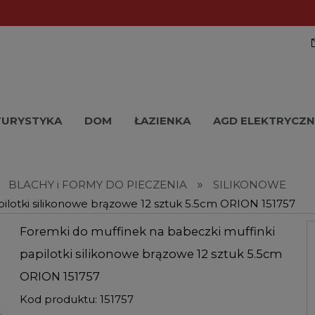
TURYSTYKA
DOM
ŁAZIENKA
AGD ELEKTRYCZN
»
BLACHY i FORMY DO PIECZENIA
SILIKONOWE
ilotki silikonowe brązowe 12 sztuk 5.5cm ORION 151757
Foremki do muffinek na babeczki muffinki
papilotki silikonowe brązowe 12 sztuk 5.5cm
ORION 151757
Kod produktu:
151757