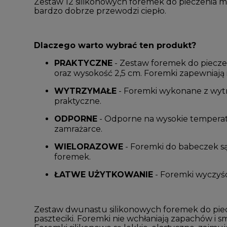
Zestaw 12 silikonowych foremek do pieczenia mu
bardzo dobrze przewodzi ciepło.
Dlaczego warto wybrać ten produkt?
PRAKTYCZNE
- Zestaw foremek do piecze
oraz wysokość 2,5 cm. Foremki zapewniają 
WYTRZYMAŁE
- Foremki wykonane z wytrz
praktyczne.
ODPORNE
- Odporne na wysokie temperatu
zamrażarce.
WIELORAZOWE
- Foremki do babeczek są
foremek.
ŁATWE UŻYTKOWANIE
- Foremki wyczyśc
Zestaw dwunastu silikonowych foremek do piecz
paszteciki. Foremki nie wchłaniają zapachów i s