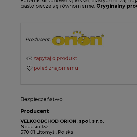
Foremki silikonowe są lekkie, elastyczne, zajm
ciasto piecze się równomiernie.
Oryginalny pro
Producent:
zapytaj o produkt
poleć znajomemu
Bezpieczeństwo
Producent
VELKOOBCHOD ORION, spol. s r.o.
Nedošín 132
570 01 Litomyšl, Polska