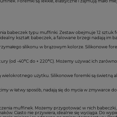
ffinek. Foremki są lekkie, elastyczne i zajmują mało mi
nia babeczek typu muffinki. Zestaw obejmuje 12 sztuk 
idealny kształt babeczek, a falowane brzegi nadają im b
ymałego silikonu w brązowym kolorze. Silikonowe foremk
ry (od -40°C do + 220°C). Możemy używać ich zarówno 
 wielokrotnego użytku. Silikonowe foremki są świetną 
imy w łatwy sposób, nadają się do mycia w zmywarce do
enia muffinek. Możemy przygotować w nich babeczki, cz
maków. Ciasto nie przywiera, idealnie się wyciąga. Do wyp