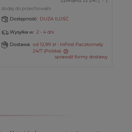
Zyskujesz
22
pkt [
?
]
dodaj do przechowalni
DUŻA ILOŚĆ
Dostępność:
2 - 4 dni
Wysyłka w:
od 12,99 zł
- InPost Paczkomaty
Dostawa:
24/7
(Polska)
sprawdź formy dostawy