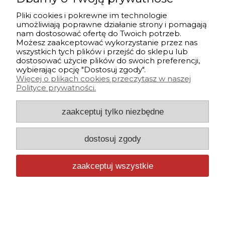
Pliki
Pliki cookies i pokrewne im technologie
umożliwiają poprawne działanie strony i pomagają
nam dostosować ofertę do Twoich potrzeb.
Sklep internetowy Shoper.pl
Możesz zaakceptować wykorzystanie przez nas
wszystkich tych plików i przejść do sklepu lub
Szablon sklepu Comodi
dostosować użycie plików do swoich preferencji,
wybierając opcję "Dostosuj zgody".
Więcej o plikach cookies przeczytasz w naszej
Polityce prywatności.
zaakceptuj tylko niezbędne
dostosuj zgody
zaakceptuj wszystkie