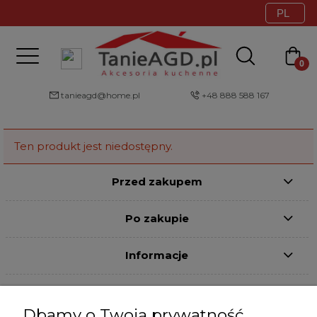
tanieagd@home.pl
+48 888 588 167
Ten produkt jest niedostępny.
Przed zakupem
Po zakupie
Informacje
Strefa klienta
Dbamy o Twoją prywatność